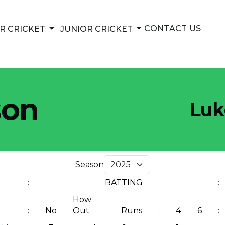
UBMENU
SHOW SUBMENU
SHOW SUBMENU
CONTACT US
R CRICKET
JUNIOR CRICKET
son
Luk
Season
:
BATTING
:
How
:
No
Out
Runs
:
4
6
: