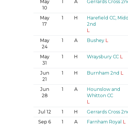
May
1
A
Gerrards Cross 2n
10
May
1
H
Harefield CC, Mid
17
2nd
L
May
1
A
Bushey
L
24
May
1
H
Wraysbury CC
L
31
Jun
1
H
Burnham 2nd
L
21
Jun
1
A
Hounslow and
28
Whitton CC
L
Jul 12
1
H
Gerrards Cross 2n
Sep 6
1
A
Farnham Royal
L