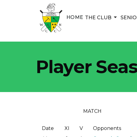
HOME
SHOW S
THE CLUB
SENIO
Player Sea
MATCH
Date
XI
V
Opponents