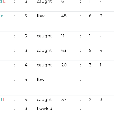
d
L
:
3
caught
6
:
1
-
:
dx
:
5
lbw
48
:
6
3
:
:
5
caught
11
:
1
-
:
:
3
caught
63
:
5
4
:
:
4
caught
20
:
3
1
:
:
4
lbw
:
-
-
:
d
L
:
5
caught
37
:
2
3
:
:
3
bowled
:
-
-
: