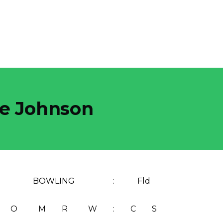
e Johnson
BOWLING
:
Fld
O
M
R
W
:
C
S