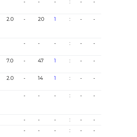
-
-
-
:
-
-
2.0
-
20
1
:
-
-
-
-
-
:
-
-
7.0
-
47
1
:
-
-
2.0
-
14
1
:
-
-
-
-
-
:
-
-
-
-
-
:
-
-
-
-
-
:
-
-